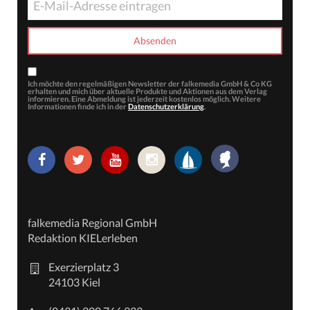
Ich möchte den regelmäßigen Newsletter der falkemedia GmbH & Co KG
erhalten und mich über aktuelle Produkte und Aktionen aus dem Verlag
informieren. Eine Abmeldung ist jederzeit kostenlos möglich. Weitere
Informationen finde ich in der
Datenschutzerklärung
.
falkemedia Regional GmbH
Redaktion KIELerleben
Exerzierplatz 3
24103 Kiel