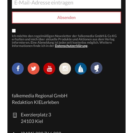
Ich möchte den regelmäßigen Newsletter der falkemedia GmbH & Co KG
erhalten und mich über aktuelle Produkte und Aktionen aus dem Verlag
informieren. Eine Abmeldung ist jederzeit kostenlos möglich. Weitere
Informationen finde ich in der
Datenschutzerklärung
.
falkemedia Regional GmbH
Redaktion KIELerleben
Exerzierplatz 3
24103 Kiel