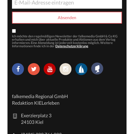
Ich möchte den regelmäßigen Newsletter der falkemedia GmbH & Co KG
erhalten und mich über aktuelle Produkte und Aktionen aus dem Verlag
informieren. Eine Abmeldung ist jederzeit kostenlos möglich. Weitere
Informationen finde ich in der
Datenschutzerklärung
.
falkemedia Regional GmbH
Redaktion KIELerleben
Exerzierplatz 3
24103 Kiel