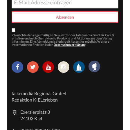
Ich möchte den regelmäßigen Newsletter der falkemedia GmbH & Co KG
erhalten und mich über aktuelle Produkte und Aktionen aus dem Verlag
informieren. Eine Abmeldung ist jederzeit kostenlos möglich. Weitere
Informationen finde ich in der
Datenschutzerklärung
.
falkemedia Regional GmbH
Redaktion KIELerleben
Exerzierplatz 3
24103 Kiel