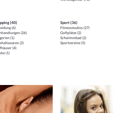
pping (40)
Sport (36)
eidung (6)
Fitnessstudios (27)
hhandlungen (26)
Golfplätze (2)
erien (1)
Schwimmbad (2)
shaltswaren (2)
Sportvereine (5)
häuser (4)
he (1)