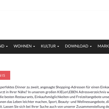
ND
WOHNEN
KULTUR
DOWNLOAD
MARK
NIS
 perfektes Dinner zu zweit, angesagte Shopping-Adressen für einen Eink
Arzt in Ihrer Nähe? In unserem großen KIELerLEBEN Adressverzeichnis we
r die besten Restaurants, Einkaufsmöglichkeiten und Freizeitangebote un
hnen das Leben leichter machen, Sport, Beauty- und Wellnessangebote, 
. Lassen Sie sich bei Ihrer Suche auch von unserer Zusammenstellung der