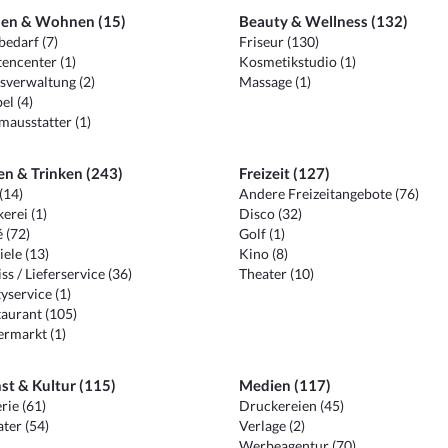
en & Wohnen (15)
Beauty & Wellness (132)
edarf (7)
Friseur (130)
encenter (1)
Kosmetikstudio (1)
sverwaltung (2)
Massage (1)
el (4)
ausstatter (1)
en & Trinken (243)
Freizeit (127)
(14)
Andere Freizeitangebote (76)
erei (1)
Disco (32)
 (72)
Golf (1)
iele (13)
Kino (8)
ss / Lieferservice (36)
Theater (10)
yservice (1)
aurant (105)
ermarkt (1)
st & Kultur (115)
Medien (117)
rie (61)
Druckereien (45)
ter (54)
Verlage (2)
Werbeagentur (70)