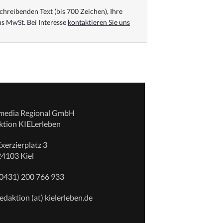
chreibenden Text (bis 700 Zeichen), Ihre
s MwSt. Bei Interesse
kontaktieren Sie uns
emedia Regional GmbH
ktion KIELerleben
xerzierplatz 3
24103 Kiel
(0431) 200 766 933
edaktion (at) kielerleben.de