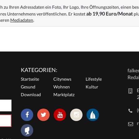
 zu Ihren Adressdaten ein Foto, Ihr Logo, Ihre Öffnungszeiten, einen bes
ab 19,90 Euro/Monat
res Unternehmens veröffentlichen. Er kostet
plu
nseren
Mediadaten
.
KATEGORIEN:
falk
Reda
Startseite
Citynews
Lifestyle
Gesund
Wohnen
Kultur
E
Download
Marktplatz
r