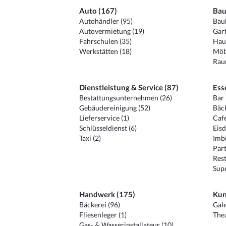
Auto (167)
Bau
Autohändler (95)
Baub
Autovermietung (19)
Gart
Fahrschulen (35)
Hau
Werkstätten (18)
Möb
Raum
Dienstleistung & Service (87)
Ess
Bestattungsunternehmen (26)
Bar 
Gebäudereinigung (52)
Bäck
Lieferservice (1)
Café
Schlüsseldienst (6)
Eisd
Taxi (2)
Imbi
Part
Rest
Sup
Handwerk (175)
Kun
Bäckerei (96)
Gale
Fliesenleger (1)
Thea
Gas- & Wasserinstallateur (10)