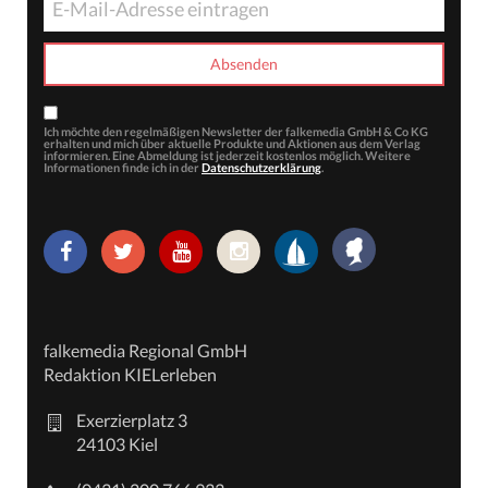
Ich möchte den regelmäßigen Newsletter der falkemedia GmbH & Co KG
erhalten und mich über aktuelle Produkte und Aktionen aus dem Verlag
informieren. Eine Abmeldung ist jederzeit kostenlos möglich. Weitere
Informationen finde ich in der
Datenschutzerklärung
.
falkemedia Regional GmbH
Redaktion KIELerleben
Exerzierplatz 3
24103 Kiel