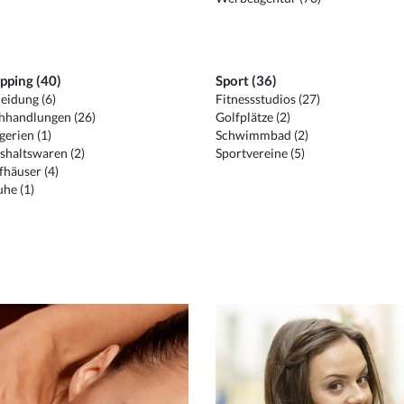
pping (40)
Sport (36)
eidung (6)
Fitnessstudios (27)
hhandlungen (26)
Golfplätze (2)
erien (1)
Schwimmbad (2)
shaltswaren (2)
Sportvereine (5)
häuser (4)
he (1)