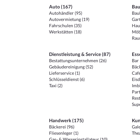
Auto (167)
Bau
Autohändler (95)
Baub
Autovermietung (19)
Gart
Fahrschulen (35)
Hau
Werkstätten (18)
Möb
Raum
Dienstleistung & Service (87)
Ess
Bestattungsunternehmen (26)
Bar 
Gebäudereinigung (52)
Bäck
Lieferservice (1)
Café
Schlüsseldienst (6)
Eisd
Taxi (2)
Imbi
Part
Rest
Sup
Handwerk (175)
Kun
Bäckerei (96)
Gale
Fliesenleger (1)
Thea
Gas- & Wasserinstallateur (10)