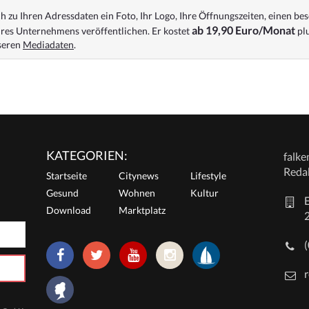
 zu Ihren Adressdaten ein Foto, Ihr Logo, Ihre Öffnungszeiten, einen bes
ab 19,90 Euro/Monat
res Unternehmens veröffentlichen. Er kostet
plu
nseren
Mediadaten
.
KATEGORIEN:
falk
Reda
Startseite
Citynews
Lifestyle
Gesund
Wohnen
Kultur
E
Download
Marktplatz
r