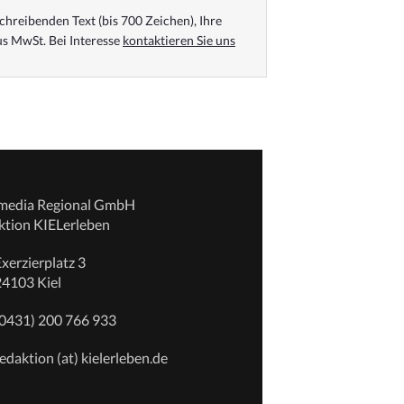
chreibenden Text (bis 700 Zeichen), Ihre
s MwSt. Bei Interesse
kontaktieren Sie uns
emedia Regional GmbH
ktion KIELerleben
xerzierplatz 3
24103 Kiel
(0431) 200 766 933
edaktion (at) kielerleben.de