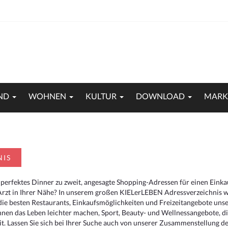
ND
WOHNEN
KULTUR
DOWNLOAD
MARK
NIS
 perfektes Dinner zu zweit, angesagte Shopping-Adressen für einen Eink
Arzt in Ihrer Nähe? In unserem großen KIELerLEBEN Adressverzeichnis we
r die besten Restaurants, Einkaufsmöglichkeiten und Freizeitangebote un
hnen das Leben leichter machen, Sport, Beauty- und Wellnessangebote, 
. Lassen Sie sich bei Ihrer Suche auch von unserer Zusammenstellung der