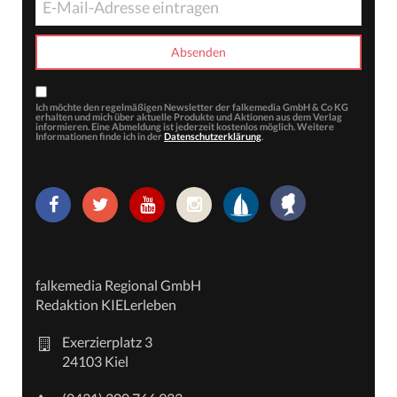
Ich möchte den regelmäßigen Newsletter der falkemedia GmbH & Co KG
erhalten und mich über aktuelle Produkte und Aktionen aus dem Verlag
informieren. Eine Abmeldung ist jederzeit kostenlos möglich. Weitere
Informationen finde ich in der
Datenschutzerklärung
.
falkemedia Regional GmbH
Redaktion KIELerleben
Exerzierplatz 3
24103 Kiel