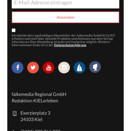
Ich möchte den regelmäßigen Newsletter der falkemedia GmbH & Co KG
erhalten und mich über aktuelle Produkte und Aktionen aus dem Verlag
informieren. Eine Abmeldung ist jederzeit kostenlos möglich. Weitere
Informationen finde ich in der
Datenschutzerklärung
.
falkemedia Regional GmbH
Redaktion KIELerleben
Exerzierplatz 3
24103 Kiel