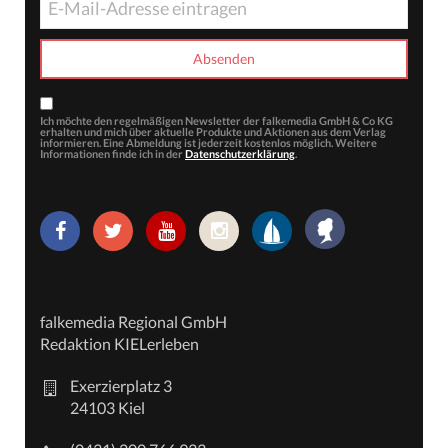
Ich möchte den regelmäßigen Newsletter der falkemedia GmbH & Co KG
erhalten und mich über aktuelle Produkte und Aktionen aus dem Verlag
informieren. Eine Abmeldung ist jederzeit kostenlos möglich. Weitere
Informationen finde ich in der
Datenschutzerklärung
.
falkemedia Regional GmbH
Redaktion KIELerleben
Exerzierplatz 3
24103 Kiel