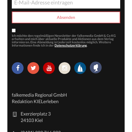
Ich möchte den regelmäßigen Newsletter der falkemedia GmbH & Co KG
erhalten und mich über aktuelle Produkte und Aktionen aus dem Verlag
informieren. Eine Abmeldung ist jederzeit kostenlos möglich. Weitere
Informationen finde ich in der
Datenschutzerklärung
.
falkemedia Regional GmbH
Redaktion KIELerleben
Exerzierplatz 3
24103 Kiel