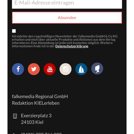
Ich möchte den regelmäßigen Newsletter der falkemedia GmbH & Co KG
erhalten und mich über aktuelle Produkte und Aktionen aus dem Verlag
informieren. Eine Abmeldung ist jederzeit kostenlos möglich. Weitere
Informationen finde ich in der
Datenschutzerklärung
.
falkemedia Regional GmbH
Redaktion KIELerleben
Exerzierplatz 3
24103 Kiel