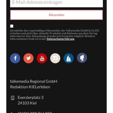
Ich möchte den regelmäßigen Newsletter der falkemedia GmbH & Co KG
erhalten und mich über aktuelle Produkte und Aktionen aus dem Verlag
informieren. Eine Abmeldung ist jederzeit kostenlos möglich. Weitere
Informationen finde ich in der
Datenschutzerklärung
.
falkemedia Regional GmbH
Redaktion KIELerleben
Exerzierplatz 3
24103 Kiel