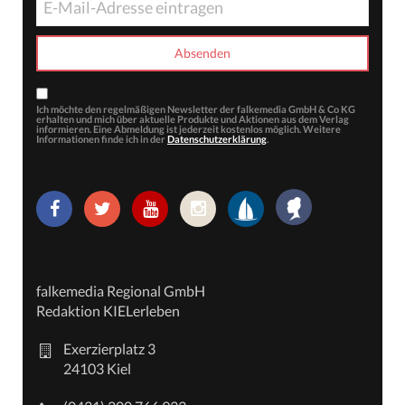
Ich möchte den regelmäßigen Newsletter der falkemedia GmbH & Co KG
erhalten und mich über aktuelle Produkte und Aktionen aus dem Verlag
informieren. Eine Abmeldung ist jederzeit kostenlos möglich. Weitere
Informationen finde ich in der
Datenschutzerklärung
.
falkemedia Regional GmbH
Redaktion KIELerleben
Exerzierplatz 3
24103 Kiel