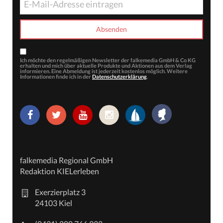
Ich möchte den regelmäßigen Newsletter der falkemedia GmbH & Co KG
erhalten und mich über aktuelle Produkte und Aktionen aus dem Verlag
informieren. Eine Abmeldung ist jederzeit kostenlos möglich. Weitere
Informationen finde ich in der
Datenschutzerklärung
.
falkemedia Regional GmbH
Redaktion KIELerleben
Exerzierplatz 3
24103 Kiel