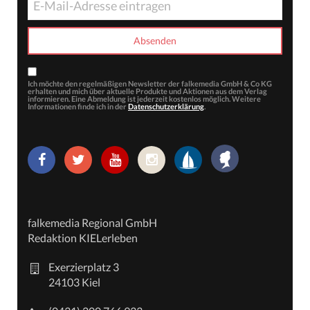
Ich möchte den regelmäßigen Newsletter der falkemedia GmbH & Co KG
erhalten und mich über aktuelle Produkte und Aktionen aus dem Verlag
informieren. Eine Abmeldung ist jederzeit kostenlos möglich. Weitere
Informationen finde ich in der
Datenschutzerklärung
.
falkemedia Regional GmbH
Redaktion KIELerleben
Exerzierplatz 3
24103 Kiel