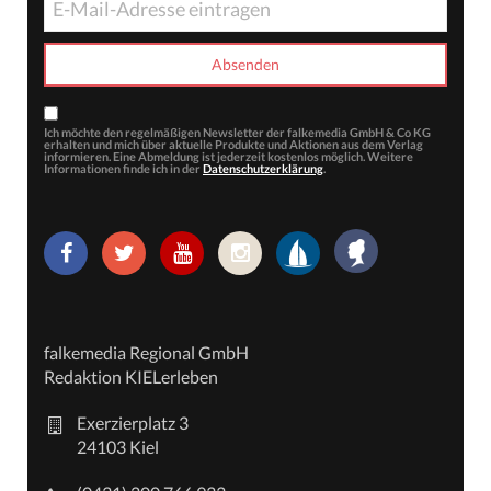
Ich möchte den regelmäßigen Newsletter der falkemedia GmbH & Co KG
erhalten und mich über aktuelle Produkte und Aktionen aus dem Verlag
informieren. Eine Abmeldung ist jederzeit kostenlos möglich. Weitere
Informationen finde ich in der
Datenschutzerklärung
.
falkemedia Regional GmbH
Redaktion KIELerleben
Exerzierplatz 3
24103 Kiel