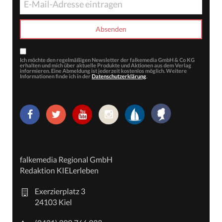
Ich möchte den regelmäßigen Newsletter der falkemedia GmbH & Co KG
erhalten und mich über aktuelle Produkte und Aktionen aus dem Verlag
informieren. Eine Abmeldung ist jederzeit kostenlos möglich. Weitere
Informationen finde ich in der
Datenschutzerklärung
.
falkemedia Regional GmbH
Redaktion KIELerleben
Exerzierplatz 3
24103 Kiel