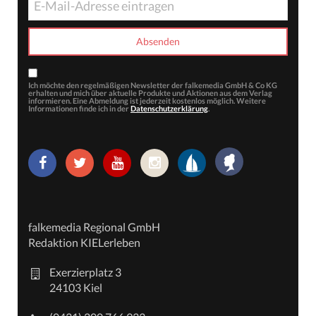
Ich möchte den regelmäßigen Newsletter der falkemedia GmbH & Co KG
erhalten und mich über aktuelle Produkte und Aktionen aus dem Verlag
informieren. Eine Abmeldung ist jederzeit kostenlos möglich. Weitere
Informationen finde ich in der
Datenschutzerklärung
.
falkemedia Regional GmbH
Redaktion KIELerleben
Exerzierplatz 3
24103 Kiel