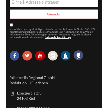
Ich möchte den regelmäßigen Newsletter der falkemedia GmbH & Co KG
erhalten und mich über aktuelle Produkte und Aktionen aus dem Verlag
informieren. Eine Abmeldung ist jederzeit kostenlos möglich. Weitere
Informationen finde ich in der
Datenschutzerklärung
.
falkemedia Regional GmbH
Redaktion KIELerleben
Exerzierplatz 3
24103 Kiel