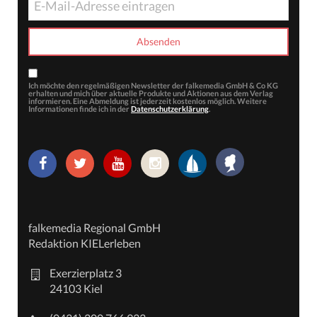
Ich möchte den regelmäßigen Newsletter der falkemedia GmbH & Co KG
erhalten und mich über aktuelle Produkte und Aktionen aus dem Verlag
informieren. Eine Abmeldung ist jederzeit kostenlos möglich. Weitere
Informationen finde ich in der
Datenschutzerklärung
.
falkemedia Regional GmbH
Redaktion KIELerleben
Exerzierplatz 3
24103 Kiel