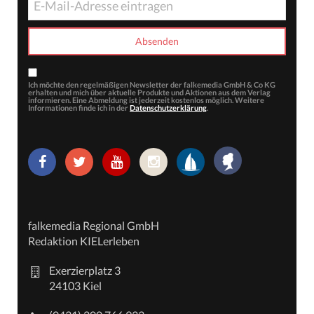
Ich möchte den regelmäßigen Newsletter der falkemedia GmbH & Co KG
erhalten und mich über aktuelle Produkte und Aktionen aus dem Verlag
informieren. Eine Abmeldung ist jederzeit kostenlos möglich. Weitere
Informationen finde ich in der
Datenschutzerklärung
.
falkemedia Regional GmbH
Redaktion KIELerleben
Exerzierplatz 3
24103 Kiel