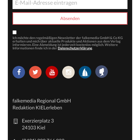
Ich möchte den regelmäßigen Newsletter der falkemedia GmbH & Co KG
erhalten und mich über aktuelle Produkte und Aktionen aus dem Verlag
informieren. Eine Abmeldung ist jederzeit kostenlos möglich. Weitere
Informationen finde ich in der
Datenschutzerklärung
.
falkemedia Regional GmbH
Redaktion KIELerleben
Exerzierplatz 3
24103 Kiel