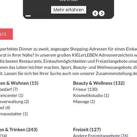
Mehr erfahren
NIS
 perfektes Dinner zu zweit, angesagte Shopping-Adressen für einen Eink
Arzt in Ihrer Nähe? In unserem großen KIELerLEBEN Adressverzeichnis we
r die besten Restaurants, Einkaufsmöglichkeiten und Freizeitangebote un
hnen das Leben leichter machen, Sport, Beauty- und Wellnessangebote, 
. Lassen Sie sich bei Ihrer Suche auch von unserer Zusammenstellung der
en & Wohnen (15)
Beauty & Wellness (132)
edarf (7)
Friseur (130)
encenter (1)
Kosmetikstudio (1)
sverwaltung (2)
Massage (1)
el (4)
ausstatter (1)
en & Trinken (243)
Freizeit (127)
(14)
Andere Freizeitangebote (76)