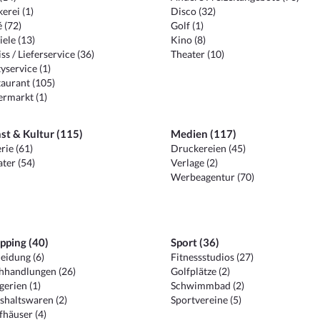
erei (1)
Disco (32)
 (72)
Golf (1)
iele (13)
Kino (8)
ss / Lieferservice (36)
Theater (10)
yservice (1)
aurant (105)
ermarkt (1)
st & Kultur (115)
Medien (117)
rie (61)
Druckereien (45)
ter (54)
Verlage (2)
Werbeagentur (70)
pping (40)
Sport (36)
eidung (6)
Fitnessstudios (27)
hhandlungen (26)
Golfplätze (2)
erien (1)
Schwimmbad (2)
shaltswaren (2)
Sportvereine (5)
häuser (4)