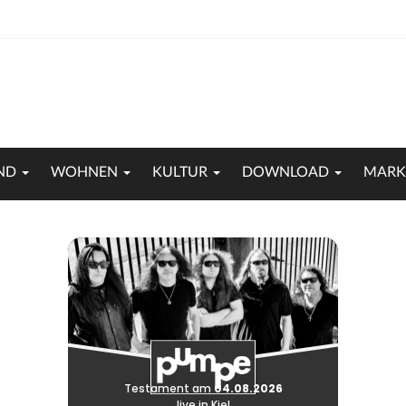
ND
WOHNEN
KULTUR
DOWNLOAD
MARK
Sichere dir dein Ticket online
Mehr Kon
Testament am
04.08.2026
live in Kiel