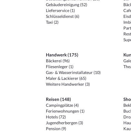
Gebäudereinigung (52)
Bäck
Lieferservice (1)
Café
Schlüsseldienst (6)
Eisd
Taxi (2)
Imbi
Part
Rest
Sup
Handwerk (175)
Kun
Bäckerei (96)
Gale
Fliesenleger (1)
Thea
Gas- & Wasserinstallateur (10)
Maler & Lackierer (65)
Weitere Handwerker (3)
Reisen (148)
Sho
Campingplätze (4)
Bekl
Ferienwohnungen (1)
Buc
Hotels (72)
Drog
Jugendherbergen (3)
Hau
Pension (9)
Kauf