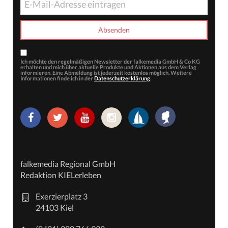
Ich möchte den regelmäßigen Newsletter der falkemedia GmbH & Co KG
erhalten und mich über aktuelle Produkte und Aktionen aus dem Verlag
informieren. Eine Abmeldung ist jederzeit kostenlos möglich. Weitere
Informationen finde ich in der
Datenschutzerklärung
.
falkemedia Regional GmbH
Redaktion KIELerleben
Exerzierplatz 3
24103 Kiel