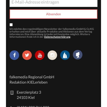
Ich möchte den regelmäßigen Newsletter der falkemedia GmbH & Co KG
erhalten und mich über aktuelle Produkte und Aktionen aus dem Verlag
informieren. Eine Abmeldung ist jederzeit kostenlos möglich. Weitere
Informationen finde ich in der
Datenschutzerklärung
.
falkemedia Regional GmbH
Redaktion KIELerleben
Exerzierplatz 3
24103 Kiel