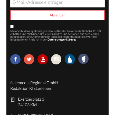
Ich möchte den regelmäßigen Newsletter der falkemedia GmbH & Co KG
erhalten und mich über aktuelle Produkte und Aktionen aus dem Verlag
informieren. Eine Abmeldung ist jederzeit kostenlos möglich. Weitere
Informationen finde ich in der
Datenschutzerklärung
.
falkemedia Regional GmbH
Redaktion KIELerleben
Exerzierplatz 3
24103 Kiel