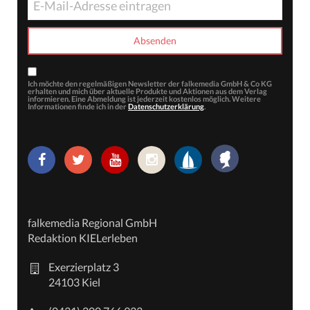
Ich möchte den regelmäßigen Newsletter der falkemedia GmbH & Co KG
erhalten und mich über aktuelle Produkte und Aktionen aus dem Verlag
informieren. Eine Abmeldung ist jederzeit kostenlos möglich. Weitere
Informationen finde ich in der
Datenschutzerklärung
.
falkemedia Regional GmbH
Redaktion KIELerleben
Exerzierplatz 3
24103 Kiel