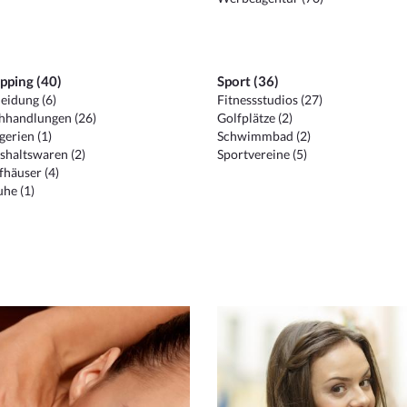
pping (40)
Sport (36)
eidung (6)
Fitnessstudios (27)
hhandlungen (26)
Golfplätze (2)
erien (1)
Schwimmbad (2)
shaltswaren (2)
Sportvereine (5)
häuser (4)
he (1)