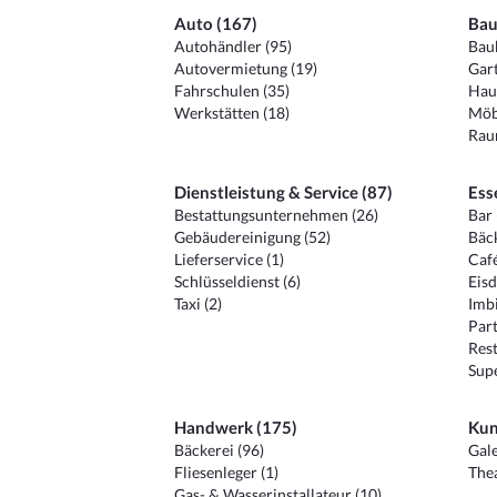
Auto (167)
Bau
Autohändler (95)
Baub
Autovermietung (19)
Gart
Fahrschulen (35)
Hau
Werkstätten (18)
Möb
Raum
Dienstleistung & Service (87)
Ess
Bestattungsunternehmen (26)
Bar 
Gebäudereinigung (52)
Bäck
Lieferservice (1)
Café
Schlüsseldienst (6)
Eisd
Taxi (2)
Imbi
Part
Rest
Sup
Handwerk (175)
Kun
Bäckerei (96)
Gale
Fliesenleger (1)
Thea
Gas- & Wasserinstallateur (10)