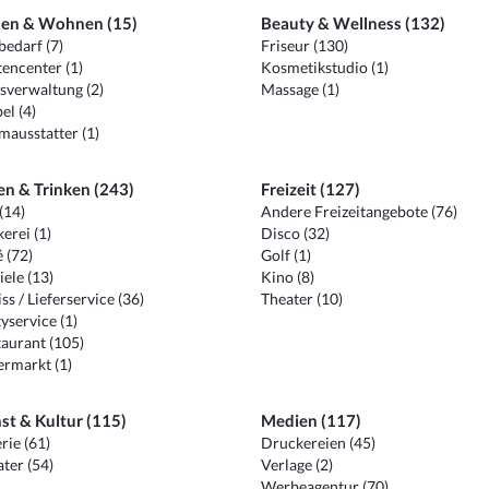
en & Wohnen (15)
Beauty & Wellness (132)
edarf (7)
Friseur (130)
encenter (1)
Kosmetikstudio (1)
sverwaltung (2)
Massage (1)
el (4)
ausstatter (1)
en & Trinken (243)
Freizeit (127)
(14)
Andere Freizeitangebote (76)
erei (1)
Disco (32)
 (72)
Golf (1)
iele (13)
Kino (8)
ss / Lieferservice (36)
Theater (10)
yservice (1)
aurant (105)
ermarkt (1)
st & Kultur (115)
Medien (117)
rie (61)
Druckereien (45)
ter (54)
Verlage (2)
Werbeagentur (70)