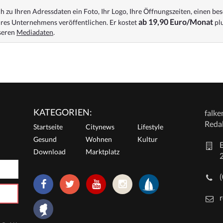
 zu Ihren Adressdaten ein Foto, Ihr Logo, Ihre Öffnungszeiten, einen bes
ab 19,90 Euro/Monat
res Unternehmens veröffentlichen. Er kostet
plu
nseren
Mediadaten
.
KATEGORIEN:
falk
Reda
Startseite
Citynews
Lifestyle
Gesund
Wohnen
Kultur
E
Download
Marktplatz
r