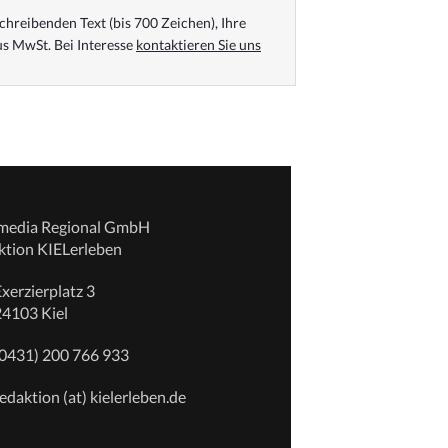
chreibenden Text (bis 700 Zeichen), Ihre
s MwSt. Bei Interesse
kontaktieren Sie uns
emedia Regional GmbH
ktion KIELerleben
xerzierplatz 3
24103 Kiel
(0431) 200 766 933
edaktion (at) kielerleben.de