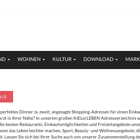
ND
WOHNEN
KULTUR
DOWNLOAD
MARK
NIS
 perfektes Dinner zu zweit, angesagte Shopping-Adressen für einen Eink
Arzt in Ihrer Nähe? In unserem großen KIELerLEBEN Adressverzeichnis we
r die besten Restaurants, Einkaufsmöglichkeiten und Freizeitangebote un
hnen das Leben leichter machen, Sport, Beauty- und Wellnessangebote, 
. Lassen Sie sich bei Ihrer Suche auch von unserer Zusammenstellung der