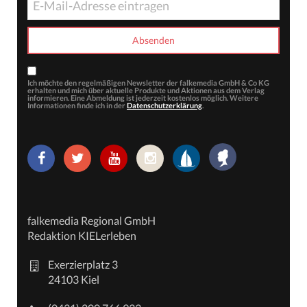
Ich möchte den regelmäßigen Newsletter der falkemedia GmbH & Co KG
erhalten und mich über aktuelle Produkte und Aktionen aus dem Verlag
informieren. Eine Abmeldung ist jederzeit kostenlos möglich. Weitere
Informationen finde ich in der
Datenschutzerklärung
.
falkemedia Regional GmbH
Redaktion KIELerleben
Exerzierplatz 3
24103 Kiel