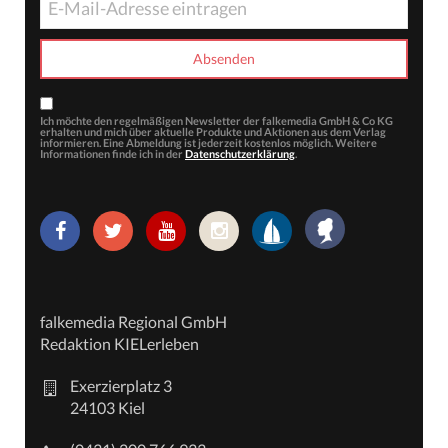
Ich möchte den regelmäßigen Newsletter der falkemedia GmbH & Co KG
erhalten und mich über aktuelle Produkte und Aktionen aus dem Verlag
informieren. Eine Abmeldung ist jederzeit kostenlos möglich. Weitere
Informationen finde ich in der
Datenschutzerklärung
.
falkemedia Regional GmbH
Redaktion KIELerleben
Exerzierplatz 3
24103 Kiel