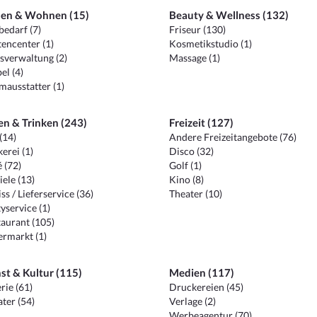
en & Wohnen (15)
Beauty & Wellness (132)
edarf (7)
Friseur (130)
encenter (1)
Kosmetikstudio (1)
sverwaltung (2)
Massage (1)
el (4)
ausstatter (1)
en & Trinken (243)
Freizeit (127)
(14)
Andere Freizeitangebote (76)
erei (1)
Disco (32)
 (72)
Golf (1)
iele (13)
Kino (8)
ss / Lieferservice (36)
Theater (10)
yservice (1)
aurant (105)
ermarkt (1)
st & Kultur (115)
Medien (117)
rie (61)
Druckereien (45)
ter (54)
Verlage (2)
Werbeagentur (70)