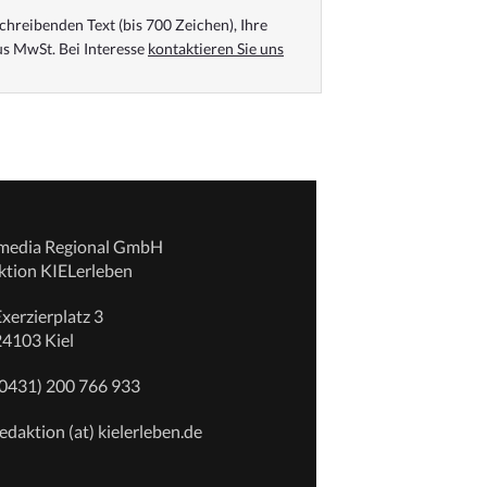
chreibenden Text (bis 700 Zeichen), Ihre
s MwSt. Bei Interesse
kontaktieren Sie uns
emedia Regional GmbH
ktion KIELerleben
xerzierplatz 3
24103 Kiel
(0431) 200 766 933
edaktion (at) kielerleben.de