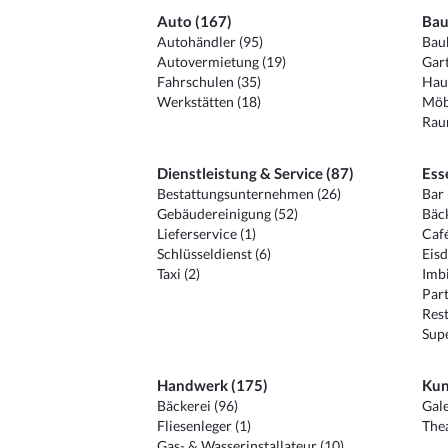
Auto (167)
Bau
Autohändler (95)
Baub
Autovermietung (19)
Gart
Fahrschulen (35)
Hau
Werkstätten (18)
Möb
Raum
Dienstleistung & Service (87)
Ess
Bestattungsunternehmen (26)
Bar 
Gebäudereinigung (52)
Bäck
Lieferservice (1)
Café
Schlüsseldienst (6)
Eisd
Taxi (2)
Imbi
Part
Rest
Sup
Handwerk (175)
Kun
Bäckerei (96)
Gale
Fliesenleger (1)
Thea
Gas- & Wasserinstallateur (10)