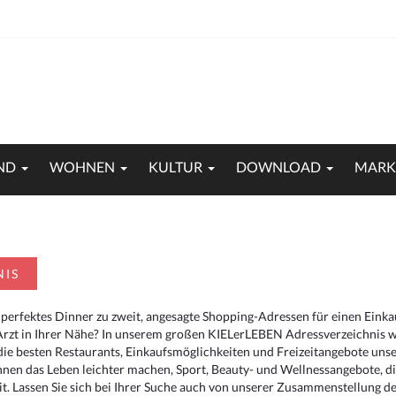
ND
WOHNEN
KULTUR
DOWNLOAD
MARK
NIS
 perfektes Dinner zu zweit, angesagte Shopping-Adressen für einen Eink
Arzt in Ihrer Nähe? In unserem großen KIELerLEBEN Adressverzeichnis we
r die besten Restaurants, Einkaufsmöglichkeiten und Freizeitangebote un
hnen das Leben leichter machen, Sport, Beauty- und Wellnessangebote, 
. Lassen Sie sich bei Ihrer Suche auch von unserer Zusammenstellung der