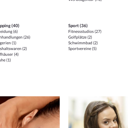
pping (40)
Sport (36)
eidung (6)
Fitnessstudios (27)
hhandlungen (26)
Golfplätze (2)
erien (1)
Schwimmbad (2)
shaltswaren (2)
Sportvereine (5)
häuser (4)
he (1)