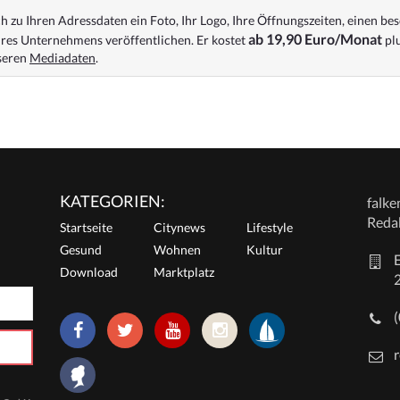
 zu Ihren Adressdaten ein Foto, Ihr Logo, Ihre Öffnungszeiten, einen bes
ab 19,90 Euro/Monat
res Unternehmens veröffentlichen. Er kostet
plu
nseren
Mediadaten
.
KATEGORIEN:
falk
Reda
Startseite
Citynews
Lifestyle
Gesund
Wohnen
Kultur
E
Download
Marktplatz
r