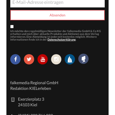
Ich möchte den regelmäßigen Newsletter der falkemedia GmbH & Co KG
erhalten und mich über aktuelle Produkte und Aktionen aus dem Verlag
informieren. Eine Abmeldung ist jederzeit kostenlos möglich. Weitere
Informationen finde ich in der
Datenschutzerklärung
.
falkemedia Regional GmbH
Redaktion KIELerleben
Exerzierplatz 3
24103 Kiel