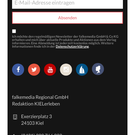
Ich möchte den regelmäßigen Newsletter der falkemedia GmbH & Co KG
erhalten und mich über aktuelle Produkte und Aktionen aus dem Verlag
informieren. Eine Abmeldung ist jederzeit kostenlos möglich. Weitere
Informationen finde ich in der
Datenschutzerklärung
.
falkemedia Regional GmbH
Redaktion KIELerleben
Exerzierplatz 3
24103 Kiel