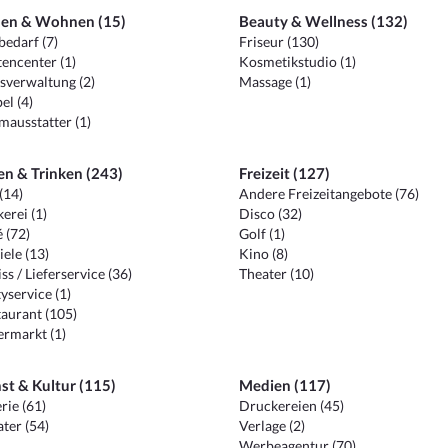
en & Wohnen (15)
Beauty & Wellness (132)
edarf (7)
Friseur (130)
encenter (1)
Kosmetikstudio (1)
sverwaltung (2)
Massage (1)
el (4)
ausstatter (1)
en & Trinken (243)
Freizeit (127)
(14)
Andere Freizeitangebote (76)
erei (1)
Disco (32)
 (72)
Golf (1)
iele (13)
Kino (8)
ss / Lieferservice (36)
Theater (10)
yservice (1)
aurant (105)
ermarkt (1)
st & Kultur (115)
Medien (117)
rie (61)
Druckereien (45)
ter (54)
Verlage (2)
Werbeagentur (70)