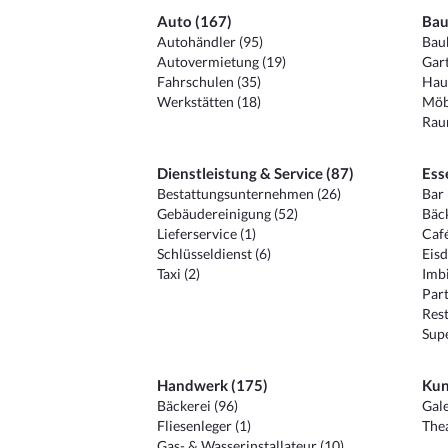
Auto (167)
Bau
Autohändler (95)
Baub
Autovermietung (19)
Gart
Fahrschulen (35)
Hau
Werkstätten (18)
Möb
Raum
Dienstleistung & Service (87)
Ess
Bestattungsunternehmen (26)
Bar 
Gebäudereinigung (52)
Bäck
Lieferservice (1)
Café
Schlüsseldienst (6)
Eisd
Taxi (2)
Imbi
Part
Rest
Sup
Handwerk (175)
Kun
Bäckerei (96)
Gale
Fliesenleger (1)
Thea
Gas- & Wasserinstallateur (10)