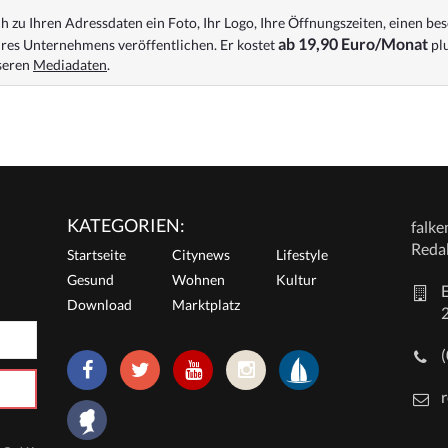
 zu Ihren Adressdaten ein Foto, Ihr Logo, Ihre Öffnungszeiten, einen bes
ab 19,90 Euro/Monat
res Unternehmens veröffentlichen. Er kostet
plu
nseren
Mediadaten
.
KATEGORIEN:
falk
Reda
Startseite
Citynews
Lifestyle
Gesund
Wohnen
Kultur
E
Download
Marktplatz
r