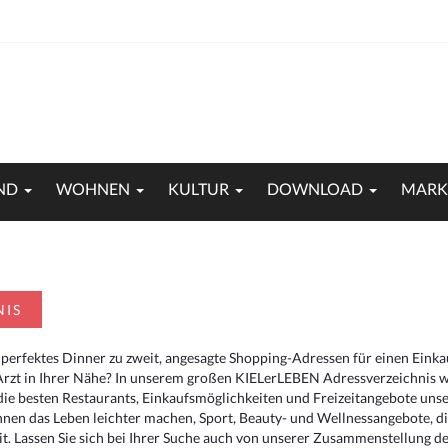
ND
WOHNEN
KULTUR
DOWNLOAD
MARK
NIS
 perfektes Dinner zu zweit, angesagte Shopping-Adressen für einen Eink
Arzt in Ihrer Nähe? In unserem großen KIELerLEBEN Adressverzeichnis we
r die besten Restaurants, Einkaufsmöglichkeiten und Freizeitangebote un
hnen das Leben leichter machen, Sport, Beauty- und Wellnessangebote, 
. Lassen Sie sich bei Ihrer Suche auch von unserer Zusammenstellung der