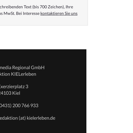
chreibenden Text (bis 700 Zeichen), Ihre
s MwSt. Bei Interesse
kontaktieren Sie uns
emedia Regional GmbH
ktion KIELerleben
xerzierplatz 3
24103 Kiel
(0431) 200 766 933
edaktion (at) kielerleben.de