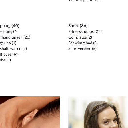
pping (40)
Sport (36)
eidung (6)
Fitnessstudios (27)
hhandlungen (26)
Golfplätze (2)
erien (1)
Schwimmbad (2)
shaltswaren (2)
Sportvereine (5)
häuser (4)
he (1)