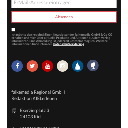
Ich möchte den regelmäßigen Newsletter der falkemedia GmbH & Co KG
erhalten und mich über aktuelle Produkte und Aktionen aus dem Verlag
informieren. Eine Abmeldung ist jederzeit kostenlos möglich. Weitere
Informationen finde ich in der
Datenschutzerklärung
.
falkemedia Regional GmbH
Redaktion KIELerleben
Exerzierplatz 3
24103 Kiel