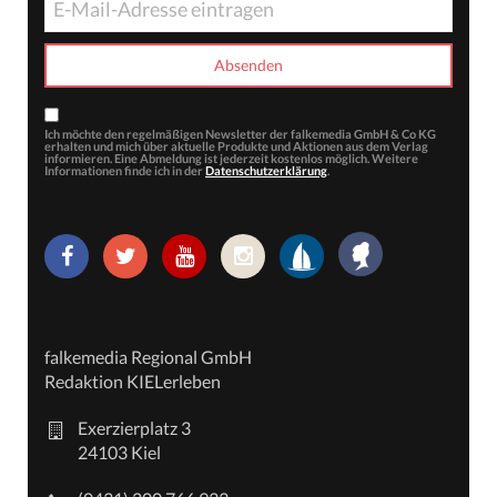
Ich möchte den regelmäßigen Newsletter der falkemedia GmbH & Co KG
erhalten und mich über aktuelle Produkte und Aktionen aus dem Verlag
informieren. Eine Abmeldung ist jederzeit kostenlos möglich. Weitere
Informationen finde ich in der
Datenschutzerklärung
.
falkemedia Regional GmbH
Redaktion KIELerleben
Exerzierplatz 3
24103 Kiel