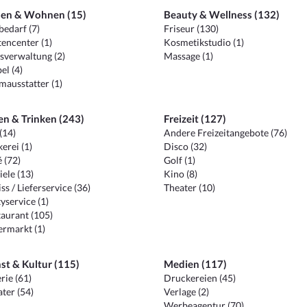
en & Wohnen (15)
Beauty & Wellness (132)
edarf (7)
Friseur (130)
encenter (1)
Kosmetikstudio (1)
sverwaltung (2)
Massage (1)
el (4)
ausstatter (1)
en & Trinken (243)
Freizeit (127)
(14)
Andere Freizeitangebote (76)
erei (1)
Disco (32)
 (72)
Golf (1)
iele (13)
Kino (8)
ss / Lieferservice (36)
Theater (10)
yservice (1)
aurant (105)
ermarkt (1)
st & Kultur (115)
Medien (117)
rie (61)
Druckereien (45)
ter (54)
Verlage (2)
Werbeagentur (70)