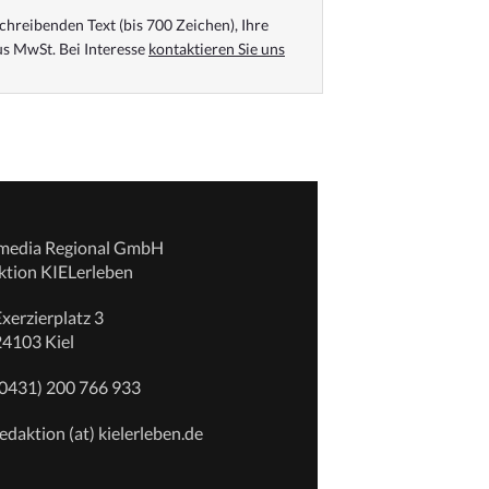
chreibenden Text (bis 700 Zeichen), Ihre
s MwSt. Bei Interesse
kontaktieren Sie uns
emedia Regional GmbH
ktion KIELerleben
xerzierplatz 3
24103 Kiel
(0431) 200 766 933
edaktion (at) kielerleben.de