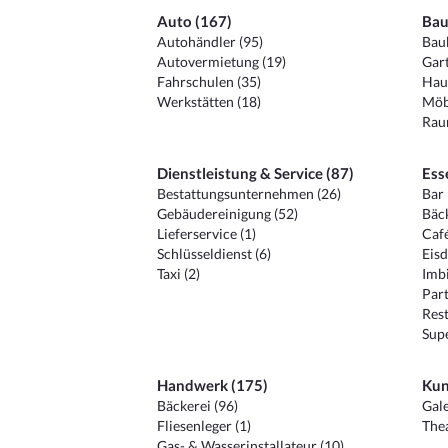
Auto (167)
Bau
Autohändler (95)
Baub
Autovermietung (19)
Gart
Fahrschulen (35)
Hau
Werkstätten (18)
Möb
Raum
Dienstleistung & Service (87)
Ess
Bestattungsunternehmen (26)
Bar 
Gebäudereinigung (52)
Bäck
Lieferservice (1)
Café
Schlüsseldienst (6)
Eisd
Taxi (2)
Imbi
Part
Rest
Sup
Handwerk (175)
Kun
Bäckerei (96)
Gale
Fliesenleger (1)
Thea
Gas- & Wasserinstallateur (10)