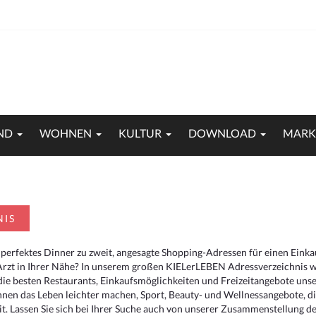
ND
WOHNEN
KULTUR
DOWNLOAD
MARK
NIS
 perfektes Dinner zu zweit, angesagte Shopping-Adressen für einen Eink
Arzt in Ihrer Nähe? In unserem großen KIELerLEBEN Adressverzeichnis we
r die besten Restaurants, Einkaufsmöglichkeiten und Freizeitangebote un
hnen das Leben leichter machen, Sport, Beauty- und Wellnessangebote, 
. Lassen Sie sich bei Ihrer Suche auch von unserer Zusammenstellung der