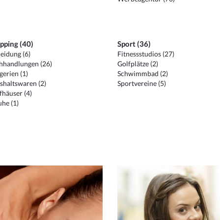
pping (40)
Sport (36)
eidung (6)
Fitnessstudios (27)
hhandlungen (26)
Golfplätze (2)
erien (1)
Schwimmbad (2)
shaltswaren (2)
Sportvereine (5)
häuser (4)
he (1)