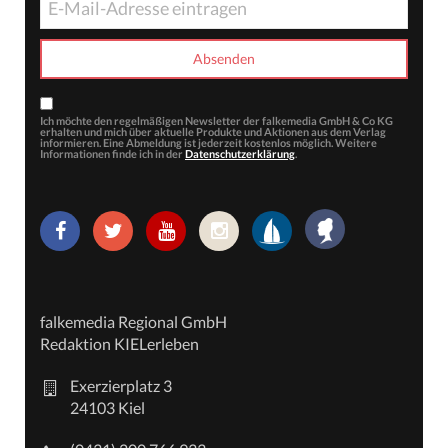
Ich möchte den regelmäßigen Newsletter der falkemedia GmbH & Co KG
erhalten und mich über aktuelle Produkte und Aktionen aus dem Verlag
informieren. Eine Abmeldung ist jederzeit kostenlos möglich. Weitere
Informationen finde ich in der
Datenschutzerklärung
.
falkemedia Regional GmbH
Redaktion KIELerleben
Exerzierplatz 3
24103 Kiel