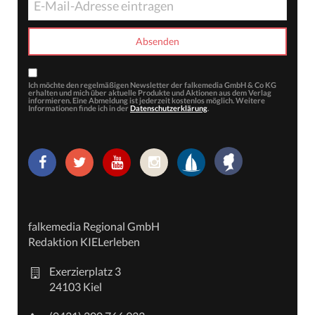
Ich möchte den regelmäßigen Newsletter der falkemedia GmbH & Co KG
erhalten und mich über aktuelle Produkte und Aktionen aus dem Verlag
informieren. Eine Abmeldung ist jederzeit kostenlos möglich. Weitere
Informationen finde ich in der
Datenschutzerklärung
.
falkemedia Regional GmbH
Redaktion KIELerleben
Exerzierplatz 3
24103 Kiel