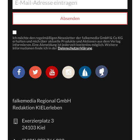
Ich möchte den regelmäßigen Newsletter der falkemedia GmbH & Co KG
erhalten und mich über aktuelle Produkte und Aktionen aus dem Verlag
informieren. Eine Abmeldung ist jederzeit kostenlos möglich. Weitere
Informationen finde ich in der
Datenschutzerklärung
.
falkemedia Regional GmbH
Redaktion KIELerleben
Exerzierplatz 3
24103 Kiel