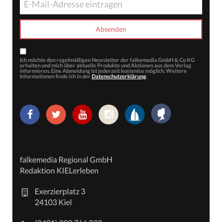
Ich möchte den regelmäßigen Newsletter der falkemedia GmbH & Co KG
erhalten und mich über aktuelle Produkte und Aktionen aus dem Verlag
informieren. Eine Abmeldung ist jederzeit kostenlos möglich. Weitere
Informationen finde ich in der
Datenschutzerklärung
.
falkemedia Regional GmbH
Redaktion KIELerleben
Exerzierplatz 3
24103 Kiel