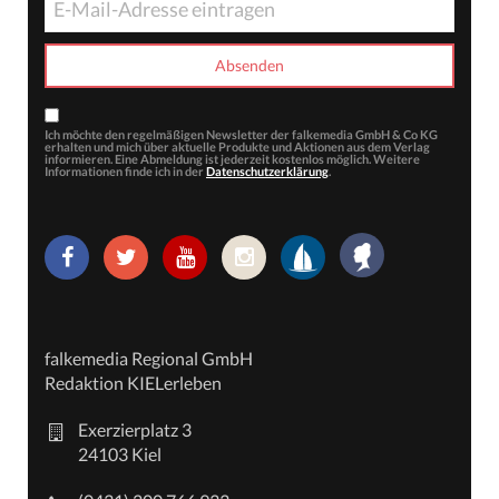
Ich möchte den regelmäßigen Newsletter der falkemedia GmbH & Co KG
erhalten und mich über aktuelle Produkte und Aktionen aus dem Verlag
informieren. Eine Abmeldung ist jederzeit kostenlos möglich. Weitere
Informationen finde ich in der
Datenschutzerklärung
.
falkemedia Regional GmbH
Redaktion KIELerleben
Exerzierplatz 3
24103 Kiel