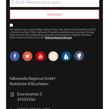
Ich möchte den regelmäßigen Newsletter der falkemedia GmbH & Co KG
erhalten und mich über aktuelle Produkte und Aktionen aus dem Verlag
informieren. Eine Abmeldung ist jederzeit kostenlos möglich. Weitere
Informationen finde ich in der
Datenschutzerklärung
.
falkemedia Regional GmbH
Redaktion KIELerleben
Exerzierplatz 3
24103 Kiel