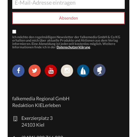
Ich möchte den regelmäßigen Newsletter der falkemedia GmbH & Co KG
erhalten und mich über aktuelle Produkte und Aktionen aus dem Verlag
informieren. Eine Abmeldung ist jederzeit kostenlos möglich. Weitere
Informationen finde ich in der
Datenschutzerklärung
.
falkemedia Regional GmbH
Redaktion KIELerleben
Exerzierplatz 3
24103 Kiel