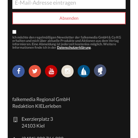
Ich möchte den regelmäßigen Newsletter der falkemedia GmbH & Co KG
erhalten und mich über aktuelle Produkte und Aktionen aus dem Verlag
informieren. Eine Abmeldung ist jederzeit kostenlos möglich. Weitere
Informationen finde ich in der
Datenschutzerklärung
.
falkemedia Regional GmbH
Redaktion KIELerleben
Exerzierplatz 3
24103 Kiel