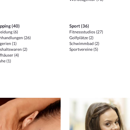
pping (40)
Sport (36)
eidung (6)
Fitnessstudios (27)
hhandlungen (26)
Golfplätze (2)
erien (1)
Schwimmbad (2)
shaltswaren (2)
Sportvereine (5)
häuser (4)
he (1)