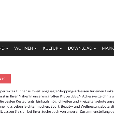
ND
WOHNEN
KULTUR
DOWNLOAD
MARK
NIS
 perfektes Dinner zu zweit, angesagte Shopping-Adressen für einen Eink
Arzt in Ihrer Nähe? In unserem großen KIELerLEBEN Adressverzeichnis we
r die besten Restaurants, Einkaufsmöglichkeiten und Freizeitangebote un
hnen das Leben leichter machen, Sport, Beauty- und Wellnessangebote, 
. Lassen Sie sich bei Ihrer Suche auch von unserer Zusammenstellung der