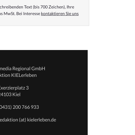
chreibenden Text (bis 700 Zeichen), Ihre
s MwSt. Bei Interesse
kontaktieren Sie uns
emedia Regional GmbH
ktion KIELerleben
xerzierplatz 3
24103 Kiel
(0431) 200 766 933
edaktion (at) kielerleben.de