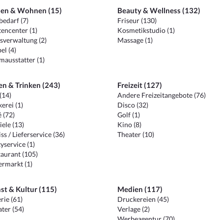
en & Wohnen (15)
Beauty & Wellness (132)
edarf (7)
Friseur (130)
encenter (1)
Kosmetikstudio (1)
sverwaltung (2)
Massage (1)
el (4)
ausstatter (1)
en & Trinken (243)
Freizeit (127)
(14)
Andere Freizeitangebote (76)
erei (1)
Disco (32)
 (72)
Golf (1)
iele (13)
Kino (8)
ss / Lieferservice (36)
Theater (10)
yservice (1)
aurant (105)
ermarkt (1)
st & Kultur (115)
Medien (117)
rie (61)
Druckereien (45)
ter (54)
Verlage (2)
Werbeagentur (70)