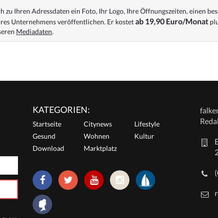
 zu Ihren Adressdaten ein Foto, Ihr Logo, Ihre Öffnungszeiten, einen bes
ab 19,90 Euro/Monat
res Unternehmens veröffentlichen. Er kostet
plu
nseren
Mediadaten
.
KATEGORIEN:
falk
Reda
Startseite
Citynews
Lifestyle
Gesund
Wohnen
Kultur
E
Download
Marktplatz
r