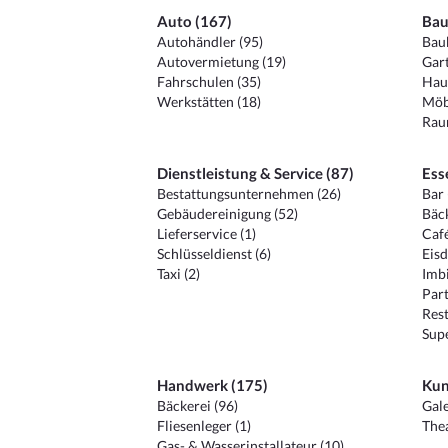
Auto (167)
Bau
Autohändler (95)
Baub
Autovermietung (19)
Gart
Fahrschulen (35)
Hau
Werkstätten (18)
Möb
Raum
Dienstleistung & Service (87)
Ess
Bestattungsunternehmen (26)
Bar 
Gebäudereinigung (52)
Bäck
Lieferservice (1)
Café
Schlüsseldienst (6)
Eisd
Taxi (2)
Imbi
Part
Rest
Sup
Handwerk (175)
Kun
Bäckerei (96)
Gale
Fliesenleger (1)
Thea
Gas- & Wasserinstallateur (10)