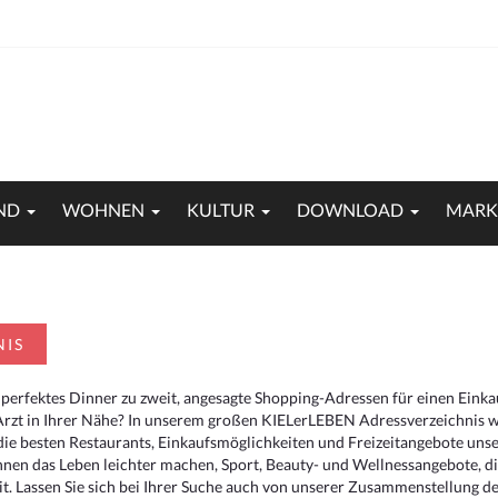
ND
WOHNEN
KULTUR
DOWNLOAD
MARK
NIS
 perfektes Dinner zu zweit, angesagte Shopping-Adressen für einen Eink
Arzt in Ihrer Nähe? In unserem großen KIELerLEBEN Adressverzeichnis we
r die besten Restaurants, Einkaufsmöglichkeiten und Freizeitangebote un
hnen das Leben leichter machen, Sport, Beauty- und Wellnessangebote, 
. Lassen Sie sich bei Ihrer Suche auch von unserer Zusammenstellung der