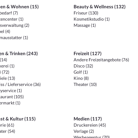
en & Wohnen (15)
Beauty & Wellness (132)
edarf (7)
Friseur (130)
encenter (1)
Kosmetikstudio (1)
sverwaltung (2)
Massage (1)
el (4)
ausstatter (1)
en & Trinken (243)
Freizeit (127)
(14)
Andere Freizeitangebote (76)
erei (1)
Disco (32)
 (72)
Golf (1)
iele (13)
Kino (8)
ss / Lieferservice (36)
Theater (10)
yservice (1)
aurant (105)
ermarkt (1)
st & Kultur (115)
Medien (117)
rie (61)
Druckereien (45)
ter (54)
Verlage (2)
Werbeagentur (70)