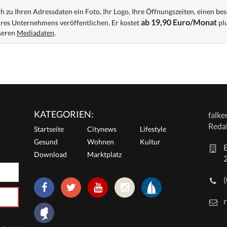
 zu Ihren Adressdaten ein Foto, Ihr Logo, Ihre Öffnungszeiten, einen bes
ab 19,90 Euro/Monat
res Unternehmens veröffentlichen. Er kostet
plu
nseren
Mediadaten
.
KATEGORIEN:
falk
Reda
Startseite
Citynews
Lifestyle
Gesund
Wohnen
Kultur
E
Download
Marktplatz
r