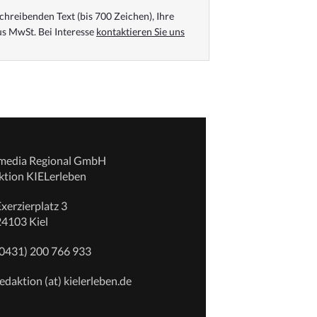
chreibenden Text (bis 700 Zeichen), Ihre
s MwSt. Bei Interesse
kontaktieren Sie uns
emedia Regional GmbH
ktion KIELerleben
xerzierplatz 3
24103 Kiel
(0431) 200 766 933
edaktion (at) kielerleben.de