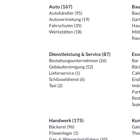
Auto (167)
Bau
Autohändler (95)
Baub
Autovermietung (19)
Gart
Fahrschulen (35)
Hau
Werkstätten (18)
Möb
Raum
Dienstleistung & Service (87)
Ess
Bestattungsunternehmen (26)
Bar 
Gebäudereinigung (52)
Bäck
Lieferservice (1)
Café
Schlüsseldienst (6)
Eisd
Taxi (2)
Imbi
Part
Rest
Sup
Handwerk (175)
Kun
Bäckerei (96)
Gale
Fliesenleger (1)
Thea
Gas- & Wasserinstallateur (10)