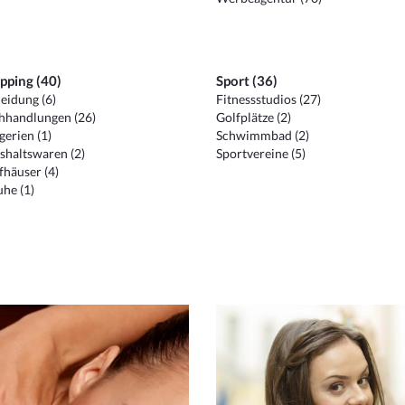
pping (40)
Sport (36)
eidung (6)
Fitnessstudios (27)
hhandlungen (26)
Golfplätze (2)
erien (1)
Schwimmbad (2)
shaltswaren (2)
Sportvereine (5)
häuser (4)
he (1)