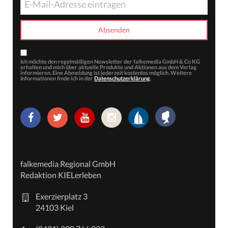
Ich möchte den regelmäßigen Newsletter der falkemedia GmbH & Co KG
erhalten und mich über aktuelle Produkte und Aktionen aus dem Verlag
informieren. Eine Abmeldung ist jederzeit kostenlos möglich. Weitere
Informationen finde ich in der
Datenschutzerklärung
.
falkemedia Regional GmbH
Redaktion KIELerleben
Exerzierplatz 3
24103 Kiel