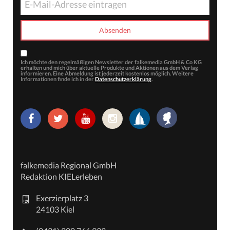
Ich möchte den regelmäßigen Newsletter der falkemedia GmbH & Co KG
erhalten und mich über aktuelle Produkte und Aktionen aus dem Verlag
informieren. Eine Abmeldung ist jederzeit kostenlos möglich. Weitere
Informationen finde ich in der
Datenschutzerklärung
.
falkemedia Regional GmbH
Redaktion KIELerleben
Exerzierplatz 3
24103 Kiel